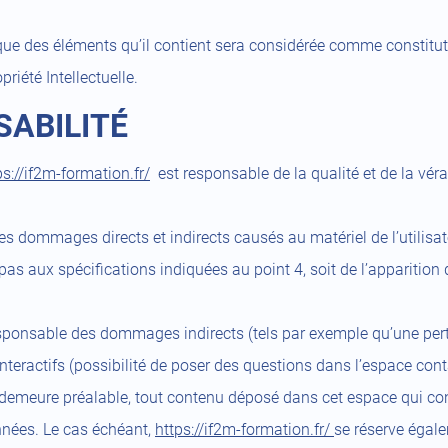
nque des éléments qu’il contient sera considérée comme constit
riété Intellectuelle.
SABILITÉ
ps://if2m-formation.fr/
est responsable de la qualité et de la véra
 dommages directs et indirects causés au matériel de l’utilisateu
t pas aux spécifications indiquées au point 4, soit de l’apparition
sponsable des dommages indirects (tels par exemple qu’une pert
nteractifs (possibilité de poser des questions dans l’espace conta
 demeure préalable, tout contenu déposé dans cet espace qui cont
onnées. Le cas échéant,
https://if2m-formation.fr/
se réserve égale