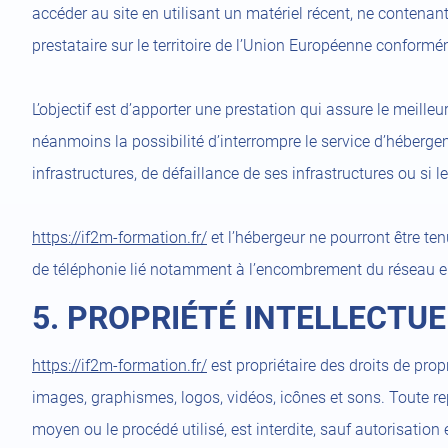
accéder au site en utilisant un matériel récent, ne contenan
prestataire sur le territoire de l’Union Européenne confor
L’objectif est d’apporter une prestation qui assure le meilleu
néanmoins la possibilité d’interrompre le service d’héberg
infrastructures, de défaillance de ses infrastructures ou si 
https://if2m-formation.fr/
et l’hébergeur ne pourront être t
de téléphonie lié notamment à l’encombrement du réseau e
5. PROPRIÉTÉ INTELLECTU
https://if2m-formation.fr/
est propriétaire des droits de propr
images, graphismes, logos, vidéos, icônes et sons. Toute rep
moyen ou le procédé utilisé, est interdite, sauf autorisation 