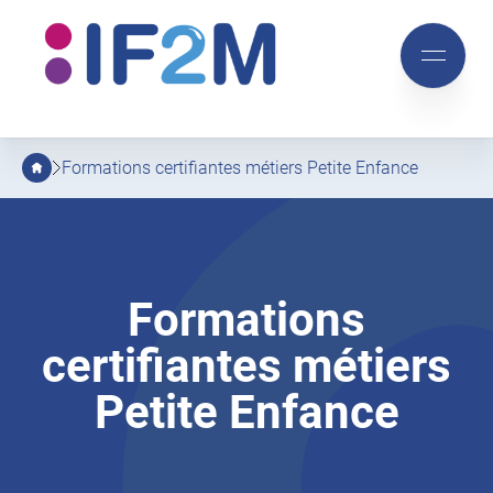
IF2M
Aller
Aller
au
au
Mobile
menu
contenu
menu
principal
Formations certifiantes métiers Petite Enfance
Formations
certifiantes métiers
Petite Enfance