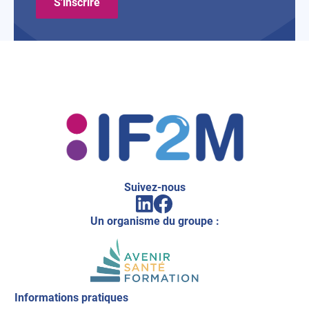
IF2M
Suivez-nous
Facebook
Linkedin
(ouvrir
(ouvrir
vers
Un organisme du groupe :
vers
un
un
nouvel
nouvel
onglet)
onglet)
Informations pratiques