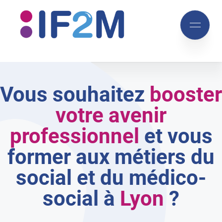
IF2M
Aller
Aller
au
au
Mobile
menu
contenu
menu
principal
Vous souhaitez
booster
votre avenir
professionnel
et vous
former aux métiers du
social et du médico-
social à
Lyon
?