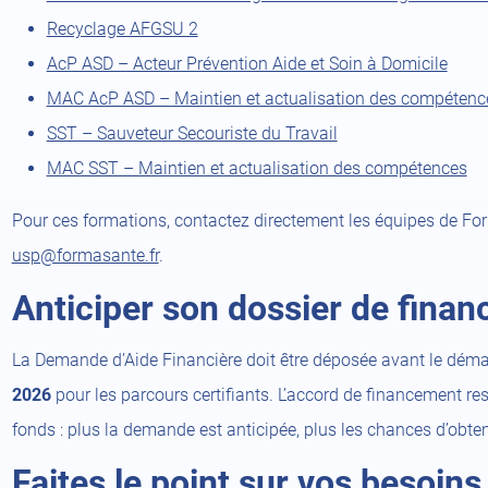
new
(open
Recyclage AFGSU 2
tab)
a
(ope
AcP ASD – Acteur Prévention Aide et Soin à Domicile
new
a
MAC AcP ASD – Maintien et actualisation des compétenc
tab)
(open
new
SST – Sauveteur Secouriste du Travail
a
tab)
(o
MAC SST – Maintien et actualisation des compétences
new
a
Pour ces formations, contactez directement les équipes de F
tab)
ne
usp@formasante.fr
.
ta
Anticiper son dossier de fina
La Demande d’Aide Financière doit être déposée avant le déma
2026
pour les parcours certifiants. L’accord de financement rest
fonds : plus la demande est anticipée, plus les chances d’obte
Faites le point sur vos besoin