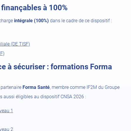
 finançables à 100%
 charge
intégrale (100%)
dans le cadre de ce dispositif :
(open
a
(open
liale (DE TISF)
new
(open
a
VF)
tab)
a
new
e à sécuriser : formations Forma
new
tab)
tab)
e partenaire
Forma Santé
, membre comme IF2M du Groupe
s aussi éligibles au dispositif CNSA 2026 :
(open
iveau 1
a
new
(open
iveau 2