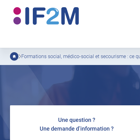
IF2M
Aller
Aller
au
au
menu
contenu
principal
Formations social, médico-social et secourisme : ce 
Une question ?
Une demande d’information ?