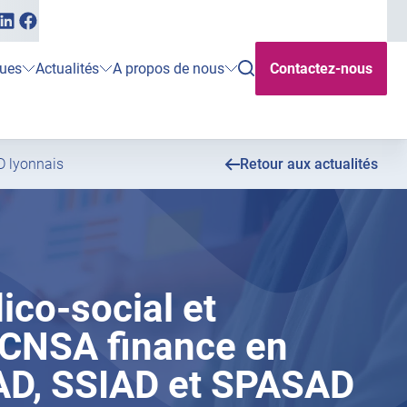
Linkedin
Facebook
(ouvrir
(ouvrir
vers
vers
un
un
ouvrir
ques
Actualités
A propos de nous
Contactez-nous
nouvel
nouvel
la
onglet)
onglet)
rechercher
D lyonnais
Retour aux actualités
ico-social et
 CNSA finance en
AD, SSIAD et SPASAD