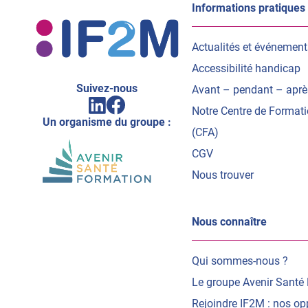
IF2M
Informations pratiques
Actualités et événement
Accessibilité handicap
Suivez-nous
Avant – pendant – aprè
Facebook
Linkedin
(ouvrir
Notre Centre de Format
(ouvrir
vers
Un organisme du groupe :
vers
un
(CFA)
un
nouvel
nouvel
CGV
onglet)
onglet)
Nous trouver
Nous connaître
Qui sommes-nous ?
Le groupe Avenir Santé
Rejoindre IF2M : nos op