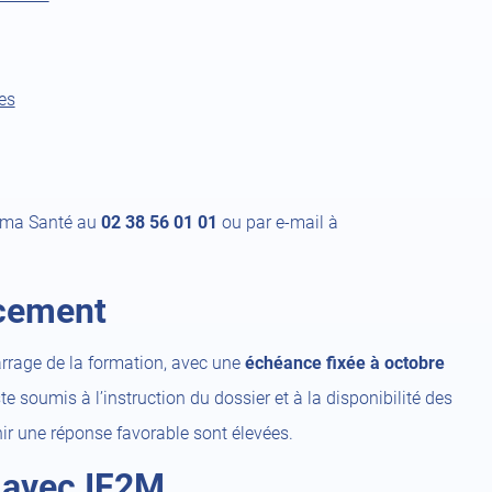
tab)
a
n
new
(open
tab)
es
a
pen
new
tab)
orma Santé au
02 38 56 01 01
ou par e-mail à
w
b)
ncement
rrage de la formation, avec une
échéance fixée à octobre
e soumis à l’instruction du dossier et à la disponibilité des
nir une réponse favorable sont élevées.
s avec IF2M