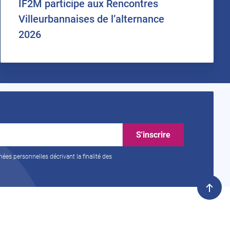
IF2M participe aux Rencontres
Villeurbannaises de l’alternance
2026
nées personnelles décrivant la finalité des
Remo
en
haut